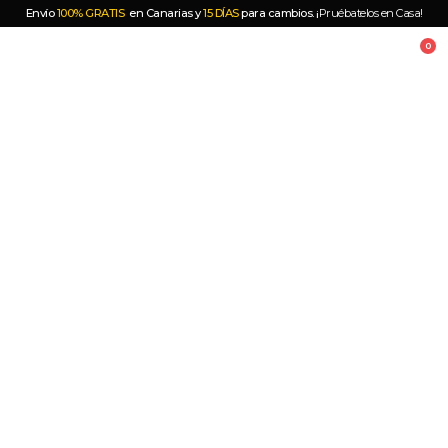
Envío
100% GRATIS
en Canarias y
15 DÍAS
para cambios. ¡
Pruébatelos en Casa!
0