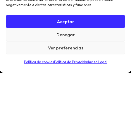
negativamente a ciertas características y funciones.
654 762 580
Aceptar
Denegar
EXPLORAR
Ver preferencias
Inicio
Explorar Tienda
Política de cookies
Política de Privacidad
Aviso Legal
Acerca de
Blog
LEGAL
Política de Privacidad