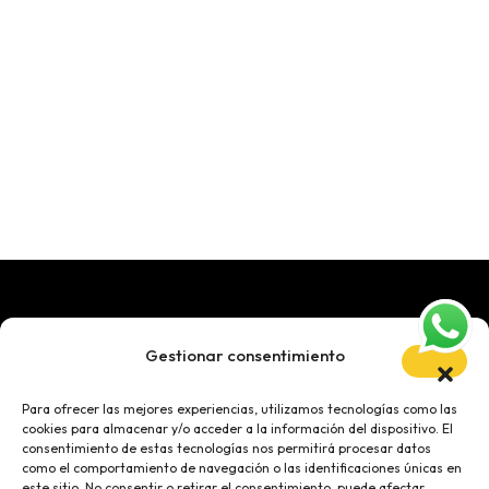
Gestionar consentimiento
DIRECCIÓN
Para ofrecer las mejores experiencias, utilizamos tecnologías como las
SC.C. Siam Mall Avda Siam, 38670, Adeje, Tenerife
cookies para almacenar y/o acceder a la información del dispositivo. El
consentimiento de estas tecnologías nos permitirá procesar datos
De Lunes a Domingo: 10:00 a 22:00h
como el comportamiento de navegación o las identificaciones únicas en
este sitio. No consentir o retirar el consentimiento, puede afectar