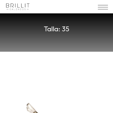
Talla:
35