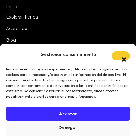
Inicio
Explorar Tienda
Acerca de
Blog
Gestionar consentimiento
LEGAL
Para ofrecer las mejores experiencias, utilizamos tecnologías como las
cookies para almacenar y/o acceder a la información del dispositivo. El
consentimiento de estas tecnologías nos permitirá procesar datos
Política de Privacidad
como el comportamiento de navegación o las identificaciones únicas en
este sitio. No consentir o retirar el consentimiento, puede afectar
Aviso Legal
negativamente a ciertas características y funciones.
Política de cookies (UE)
Aceptar
Denegar