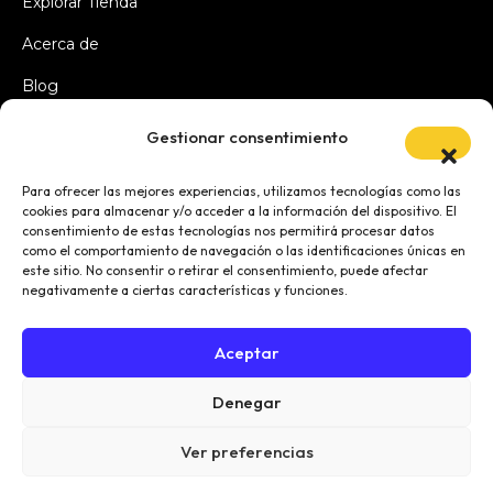
Explorar Tienda
Acerca de
Blog
Gestionar consentimiento
LEGAL
Para ofrecer las mejores experiencias, utilizamos tecnologías como las
cookies para almacenar y/o acceder a la información del dispositivo. El
consentimiento de estas tecnologías nos permitirá procesar datos
Política de Privacidad
como el comportamiento de navegación o las identificaciones únicas en
este sitio. No consentir o retirar el consentimiento, puede afectar
Aviso Legal
negativamente a ciertas características y funciones.
Política de cookies (UE)
Aceptar
Denegar
Ver preferencias