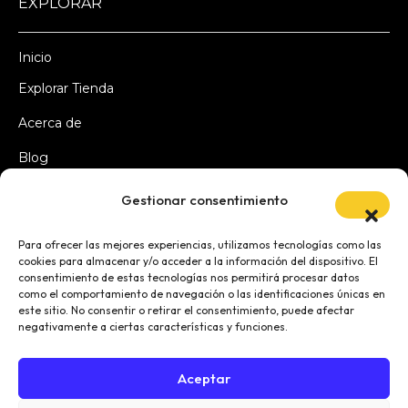
EXPLORAR
Inicio
Explorar Tienda
Acerca de
Blog
Gestionar consentimiento
LEGAL
Para ofrecer las mejores experiencias, utilizamos tecnologías como las
cookies para almacenar y/o acceder a la información del dispositivo. El
consentimiento de estas tecnologías nos permitirá procesar datos
Política de Privacidad
como el comportamiento de navegación o las identificaciones únicas en
este sitio. No consentir o retirar el consentimiento, puede afectar
Aviso Legal
negativamente a ciertas características y funciones.
Política de cookies (UE)
Aceptar